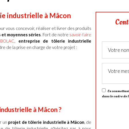
rie industrielle à Mâcon
Cont
ur vous concevoir, réaliser et livrer des produits
s et moyennes séries
.
Fort de notre
savoir-faire
UBOLAC
,
entreprise de tôlerie industrielle
re de la prise en charge de votre projet :
En soumettant 
dans le cadre de 
industrielle
à
Mâcon ?
ur un
projet de tôlerie industrielle à Mâcon
, de
de tôlerie industrielle, n'hésitez pas à nous