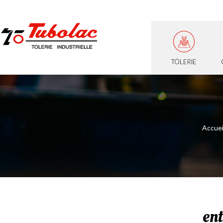
TÔLERIE
Accuei
ent