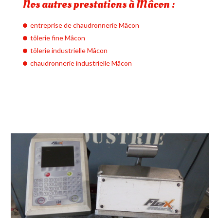
Nos autres prestations à Mâcon :
entreprise de chaudronnerie Mâcon
tôlerie fine Mâcon
tôlerie industrielle Mâcon
chaudronnerie industrielle Mâcon