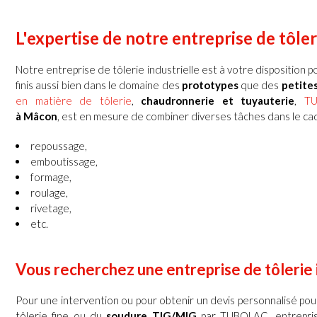
L'expertise de notre entreprise de tôle
Notre entreprise de tôlerie industrielle est à votre disposition po
finis aussi bien dans le domaine des
prototypes
que des
petite
en matière de tôlerie
,
chaudronnerie et tuyauterie
,
T
à
Mâcon
, est en mesure de combiner diverses tâches dans le cad
repoussage,
emboutissage,
formage,
roulage,
rivetage,
etc.
Vous recherchez une
entreprise de tôlerie 
Pour une intervention ou pour obtenir un devis personnalisé po
tôlerie fine ou du
soudure TIG/MIG
par TUBOLAC, entreprise 