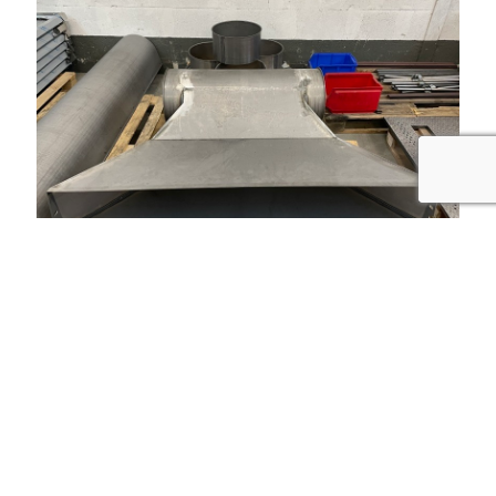
recaptcha
Nos autres prestations à Mâcon :
tôlerie fine Mâcon
tôlerie industrielle Mâcon
chaudronnerie mécano-soudure Mâcon