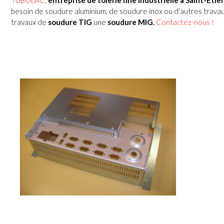
TUBOLAC
,
entreprise de tôlerie fine industrielle à
Saint-Etie
besoin de soudure aluminium, de soudure inox ou d'autres travau
travaux de
soudure TIG
une
soudure MIG.
Contactez-nous !