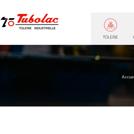
TÔLERIE
Accuei