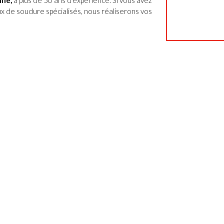
nne
,
a plus de 50 ans d'expérience. Si vous avez
x de soudure spécialisés, nous réaliserons vos