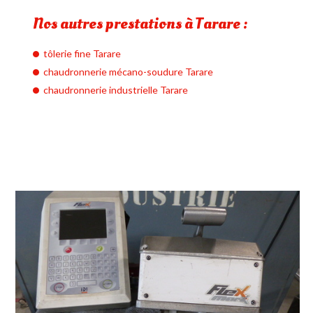
Nos autres prestations à Tarare :
tôlerie fine Tarare
chaudronnerie mécano-soudure Tarare
chaudronnerie industrielle Tarare