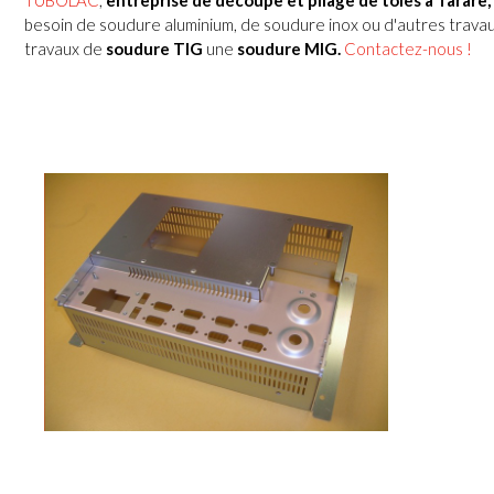
TUBOLAC
,
entreprise de découpe et pliage de tôles à
Tarare
,
besoin de soudure aluminium, de soudure inox ou d'autres travau
travaux de
soudure TIG
une
soudure MIG.
Contactez-nous !