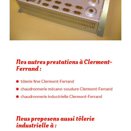
Nos autres prestations à Clermont-
Ferrand :
tôlerie fine Clermont-Ferrand
chaudronnerie mécano-soudure Clermont-Ferrand
chaudronnerie industrielle Clermont-Ferrand
Nous proposons aussi tôlerie
industrielle à :