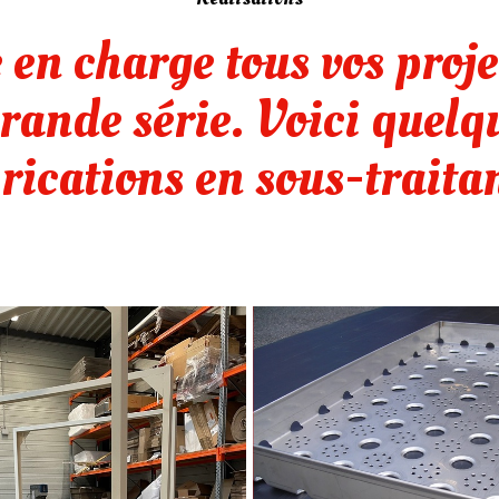
n charge tous vos projet
grande série. Voici quel
rications en sous-traita