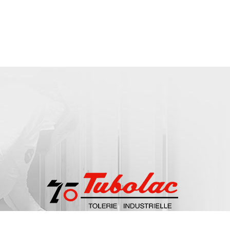
Les Beluzes, 212 Rue Jacqueline Auriol
42 720
Pouilly-sous