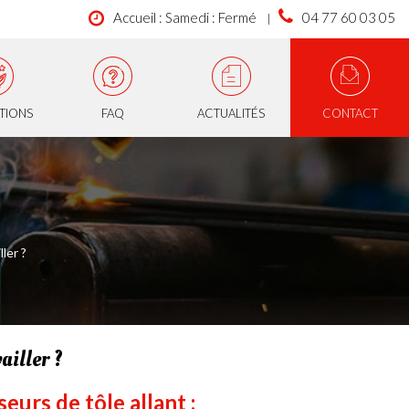
Accueil : Samedi : Fermé
04 77 60 03 05
ATIONS
FAQ
ACTUALITÉS
CONTACT
ler ?
ailler ?
eurs de tôle allant :