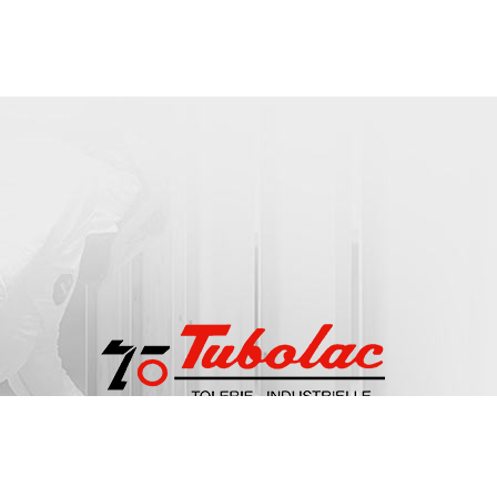
Les Beluzes, 212 Rue Jacqueline Auriol
42 720
Pouilly-sous
04 77 60 03 05
Samedi : Fermé