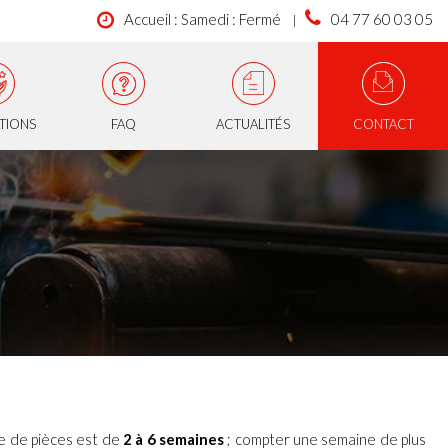
Accueil : Samedi : Fermé
04 77 60 03 05
ATIONS
FAQ
ACTUALITÉS
CONTACT
ie de pièces est de
2 à 6 semaines
; compter une semaine de plus