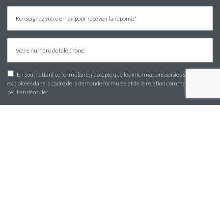
En soumettant ce formulaire, j'accepte que les informations saisies soient
recaptcha
exploitées dans le cadre de la demande formulée et de la relation commerciale qui
peut en découler.
Notre savoir faire