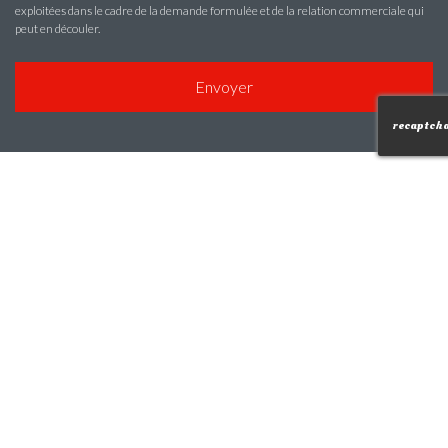
exploitées dans le cadre de la demande formulée et de la relation commerciale qui
peut en découler.
recaptcha
Notre savoir faire
Les Beluzes, 212 Rue Jacqueline Auriol
42 720
Pouilly-sous-Charlieu
04 77 60 03 05