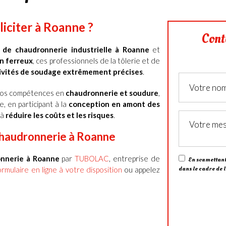
liciter
à
Roanne ?
Cont
de chaudronnerie
industrielle à
Roanne
et
n ferreux
, ces professionnels de la
tôlerie et de
ivités de
soudage extrêmement précises
.
à nos compétences en
chaudronnerie et soudure
,
e
,
en participant à la
conception en amont des
 à
réduire les coûts et les risques
.
chaudronnerie
à
Roanne
onnerie à
Roanne
par
TUBOLAC
, entreprise de
En soumettant 
dans le cadre de 
ormulaire en ligne à votre disposition
ou appelez