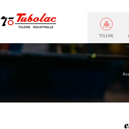
TÔLERIE
Acc
e