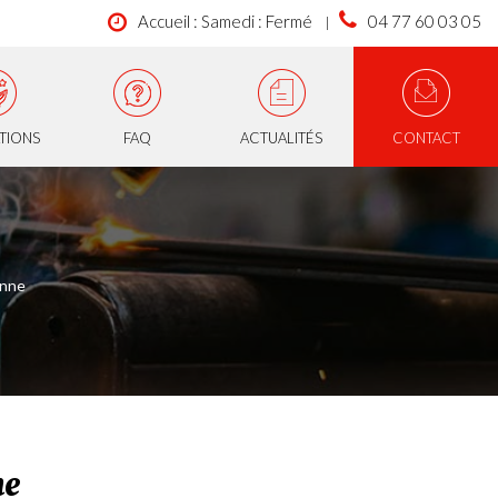
Accueil : Samedi : Fermé
04 77 60 03 05
ATIONS
FAQ
ACTUALITÉS
CONTACT
anne
ne