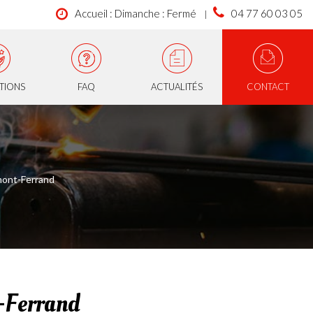
Accueil : Dimanche : Fermé
04 77 60 03 05
ATIONS
FAQ
ACTUALITÉS
CONTACT
rmont-Ferrand
t-Ferrand